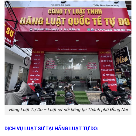
Hãng Luật Tự Do – Luật sư nổi tiếng tại Thành phố Đồng Nai
DỊCH VỤ LUẬT SƯ TẠI HÃNG LUẬT TỰ DO: