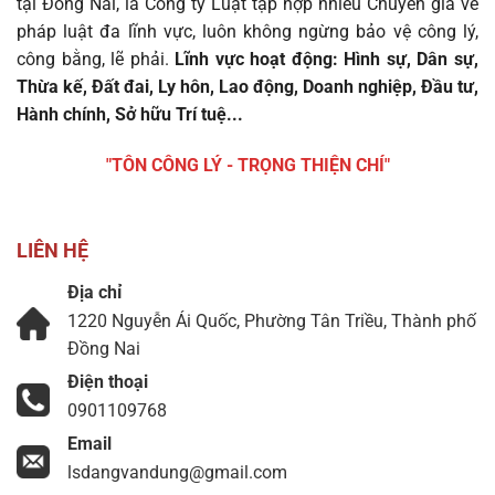
tại Đồng Nai, là Công ty Luật tập hợp nhiều Chuyên gia về
pháp luật đa lĩnh vực, luôn không ngừng bảo vệ công lý,
công bằng, lẽ phải.
Lĩnh vực hoạt động: Hình sự, Dân sự,
Thừa kế, Đất đai, Ly hôn, Lao động, Doanh nghiệp, Đầu tư,
Hành chính, Sở hữu Trí tuệ...
"TÔN CÔNG LÝ - TRỌNG THIỆN CHÍ"
LIÊN HỆ
Địa chỉ
1220 Nguyễn Ái Quốc, Phường Tân Triều, Thành phố
Đồng Nai
Điện thoại
0901109768
Email
lsdangvandung@gmail.com