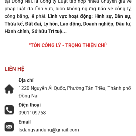
tại Đồng Nai, là Công ty Luật tập hợp nhiều Chuyên gia về
pháp luật đa lĩnh vực, luôn không ngừng bảo vệ công lý,
công bằng, lẽ phải.
Lĩnh vực hoạt động: Hình sự, Dân sự,
Thừa kế, Đất đai, Ly hôn, Lao động, Doanh nghiệp, Đầu tư,
Hành chính, Sở hữu Trí tuệ...
"TÔN CÔNG LÝ - TRỌNG THIỆN CHÍ"
LIÊN HỆ
Địa chỉ
1220 Nguyễn Ái Quốc, Phường Tân Triều, Thành phố
Đồng Nai
Điện thoại
0901109768
Email
lsdangvandung@gmail.com